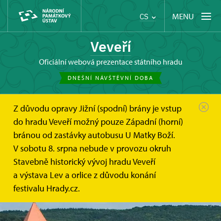
MENU
CS
Veveří
oficiální webová prezentace státního hradu
DNEŠNÍ NÁVŠTĚVNÍ DOBA
Z důvodu opravy Jižní (spodní) brány je vstup
do hradu Veveří možný pouze Západní (horní)
bránou od zastávky autobusu U Matky Boží.
V sobotu 8. srpna nebude v provozu okruh
Stavebně historický vývoj hradu Veveří
a výstava Lev a orlice z důvodu konání
festivalu Hrady.cz.