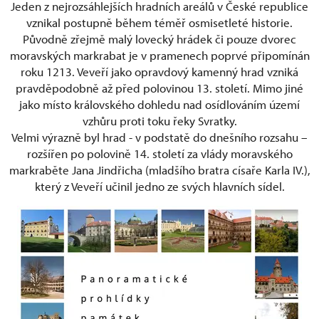
Jeden z nejrozsáhlejších hradních areálů v České republice
vznikal postupně během téměř osmisetleté historie.
Původně zřejmě malý lovecký hrádek či pouze dvorec
moravských markrabat je v pramenech poprvé připomínán
roku 1213. Veveří jako opravdový kamenný hrad vzniká
pravděpodobně až před polovinou 13. století. Mimo jiné
jako místo královského dohledu nad osídlováním území
vzhůru proti toku řeky Svratky.
Velmi výrazně byl hrad - v podstatě do dnešního rozsahu –
rozšířen po polovině 14. století za vlády moravského
markraběte Jana Jindřicha (mladšího bratra císaře Karla IV.),
který z Veveří učinil jedno ze svých hlavních sídel.