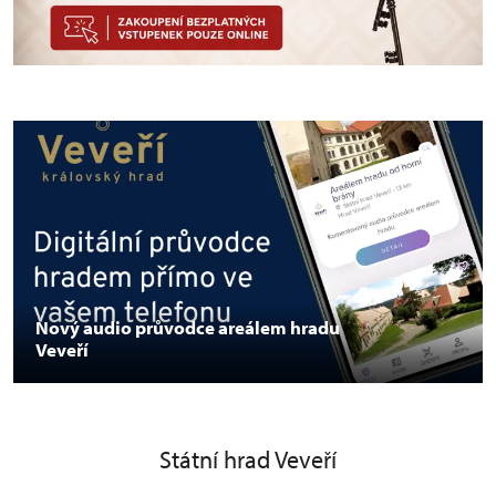
Nový audio průvodce areálem hradu
Veveří
Státní hrad Veveří