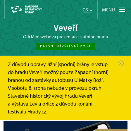
MENU
CS
Veveří
oficiální webová prezentace státního hradu
DNEŠNÍ NÁVŠTĚVNÍ DOBA
Z důvodu opravy Jižní (spodní) brány je vstup
Hrad Veveří
Zprávy
do hradu Veveří možný pouze Západní (horní)
Nový audio průvodce areálem hradu...
bránou od zastávky autobusu U Matky Boží.
V sobotu 8. srpna nebude v provozu okruh
Nový audio průvodce areálem
Stavebně historický vývoj hradu Veveří
hradu Veveří
a výstava Lev a orlice z důvodu konání
festivalu Hrady.cz.