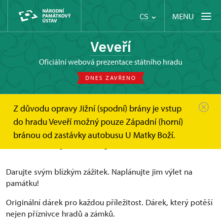
MENU
CS
Veveří
oficiální webová prezentace státního hradu
DNES ZAVŘENO
Z důvodu opravy Jižní (spodní) brány je vstup
Hrad Veveří
Online vstupenky a dárkové poukazy
do hradu Veveří možný pouze Západní (horní)
Dárkové poukazy
bránou od zastávky autobusu U Matky Boží.
Dárkové poukazy
Darujte svým blízkým zážitek. Naplánujte jim výlet na
památku!
Originální dárek pro každou příležitost. Dárek, který potěší
nejen příznivce hradů a zámků.