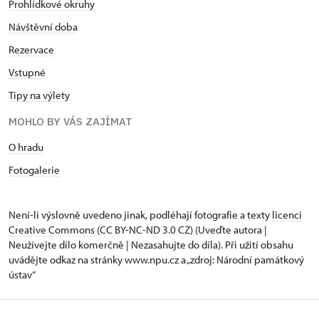
Prohlídkové okruhy
Návštěvní doba
Rezervace
Vstupné
Tipy na výlety
MOHLO BY VÁS ZAJÍMAT
O hradu
Fotogalerie
Není-li výslovně uvedeno jinak, podléhají fotografie a texty
licenci
Creative Commons
(CC BY-NC-ND 3.0 CZ) (Uveďte autora |
Neužívejte dílo komerčně | Nezasahujte do díla). Při užití obsahu
uvádějte odkaz na stránky www.npu.cz a „zdroj: Národní památkový
ústav“