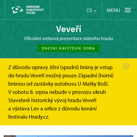
MENU
CS
Veveří
oficiální webová prezentace státního hradu
DNEŠNÍ NÁVŠTĚVNÍ DOBA
Z důvodu opravy Jižní (spodní) brány je vstup
Hrad Veveří
Fotogalerie
Panoramatické prohlídky
do hradu Veveří možný pouze Západní (horní)
bránou od zastávky autobusu U Matky Boží.
Panoramatické 3D prohlídky
V sobotu 8. srpna nebude v provozu okruh
Stavebně historický vývoj hradu Veveří
Hrad Veveří na panoramatických záběrech
a výstava Lev a orlice z důvodu konání
festivalu Hrady.cz.
Panoramatické prohlídky hradu Veveří.