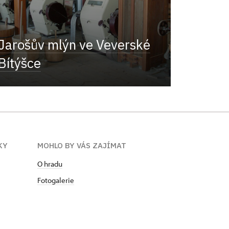
Jarošův mlýn ve Veverské
Bítýšce
KY
MOHLO BY VÁS ZAJÍMAT
O hradu
Fotogalerie