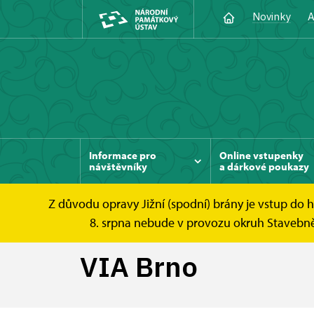
Novinky
A
Informace pro
Online vstupenky
návštěvníky
a dárkové poukazy
Z důvodu opravy Jižní (spodní) brány je vstup do
Hrad Veveří
Tipy na výlet
VIA Brno
8. srpna nebude v provozu okruh Stavebně h
VIA Brno