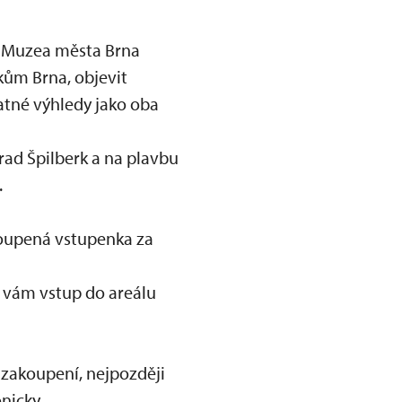
, Muzea města Brna
ům Brna, objevit
vatné výhledy jako oba
rad Špilberk a na plavbu
.
oupená vstupenka za
 vám vstup do areálu
 zakoupení, nejpozději
nicky.