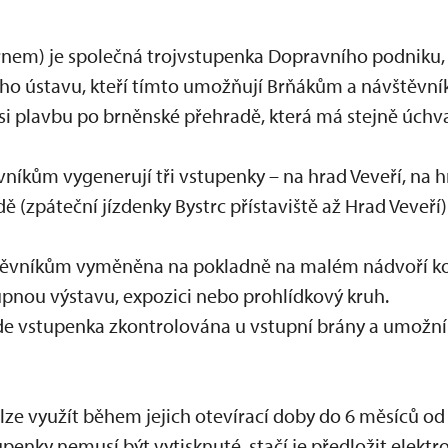
Brnem) je společná trojvstupenka Dopravního podniku
o ústavu, kteří tímto umožňují Brňákům a návštěvník
t si plavbu po brněnské přehradě, která má stejně úch
níkům vygenerují tři vstupenky – na hrad Veveří, na h
ě (zpáteční jízdenky Bystrc přístaviště až Hrad Veveří)
těvníkům vyměněna na pokladně na malém nádvoří k
pnou výstavu, expozici nebo prohlídkový kruh.
de vstupenka zkontrolována u vstupní brány a umožní
lze využít během jejich otevírací doby do 6 měsíců od
upenky nemusí být vytisknuté, stačí je předložit elektro