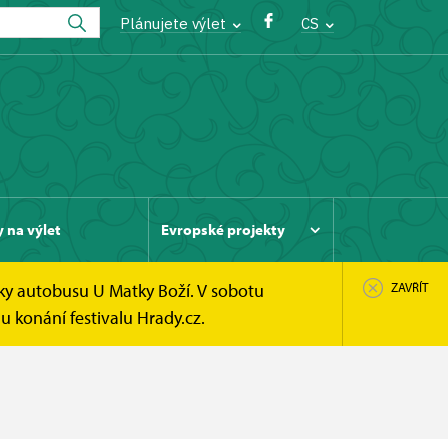
Plánujete výlet
CS
y na výlet
Evropské projekty
ky autobusu U Matky Boží. V sobotu
ZAVŘÍT
u konání festivalu Hrady.cz.