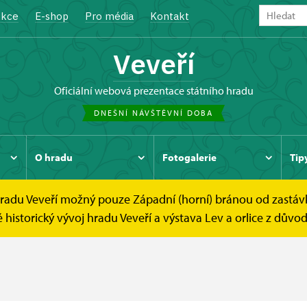
kce
E-shop
Pro média
Kontakt
Veveří
oficiální webová prezentace státního hradu
DNEŠNÍ NÁVŠTĚVNÍ DOBA
O hradu
Fotogalerie
Tip
 hradu Veveří možný pouze Západní (horní) bránou od zastáv
istorický vývoj hradu Veveří a výstava Lev a orlice z důvod