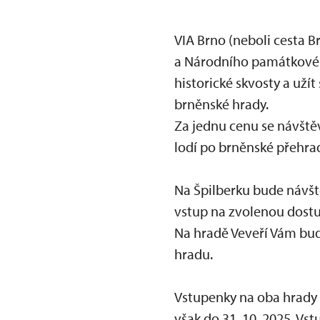
VIA Brno (neboli cesta 
a Národního památkovéh
historické skvosty a uží
brněnské hrady.
Za jednu cenu se návštěv
lodí po brněnské přehrad
Na Špilberku bude návš
vstup na zvolenou dostu
Na hradě Veveří Vám bu
hradu.
Vstupenky na oba hrady 
však do 31. 10. 2025. Vst