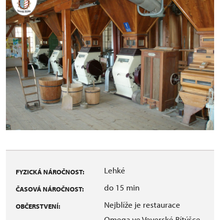
Lehké
FYZICKÁ NÁROČNOST:
do 15 min
ČASOVÁ NÁROČNOST:
Nejblíže je restaurace
OBČERSTVENÍ:
Omega ve Veverské Bítýšce