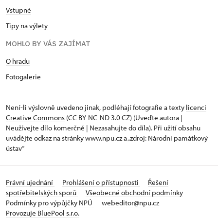
Vstupné
Tipy na výlety
MOHLO BY VÁS ZAJÍMAT
O hradu
Fotogalerie
Není-li výslovně uvedeno jinak, podléhají fotografie a texty
licenci
Creative Commons
(CC BY-NC-ND 3.0 CZ) (Uveďte autora |
Neužívejte dílo komerčně | Nezasahujte do díla). Při užití obsahu
uvádějte odkaz na stránky www.npu.cz a „zdroj: Národní památkový
ústav“
Právní ujednání
Prohlášení o přístupnosti
Řešení
spotřebitelských sporů
Všeobecné obchodní podmínky
Podmínky pro výpůjčky NPÚ
webeditor@npu.cz
Provozuje BluePool s.r.o.