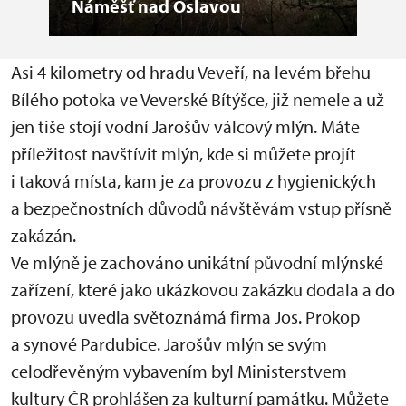
Náměšť nad Oslavou
vil
Asi 4 kilometry od hradu Veveří, na levém břehu
Bílého potoka ve Veverské Bítýšce, již nemele a už
jen tiše stojí vodní Jarošův válcový mlýn. Máte
příležitost navštívit mlýn, kde si můžete projít
i taková místa, kam je za provozu z hygienických
a bezpečnostních důvodů návštěvám vstup přísně
zakázán.
Ve mlýně je zachováno unikátní původní mlýnské
zařízení, které jako ukázkovou zakázku dodala a do
provozu uvedla světoznámá firma Jos. Prokop
a synové Pardubice. Jarošův mlýn se svým
celodřevěným vybavením byl Ministerstvem
kultury ČR prohlášen za kulturní památku. Můžete