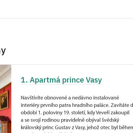
soba na 15 dětí)
zdarma
ro celou skupinu min. 15 osob)
zdarma
neposkytuje se
neposkytuje se
hy
zdarma
zdarma
1. Apartmá prince Vasy
íslušníci)
zdarma
zdarma
Navštívíte obnovené a nedávno instalované
interiéry prvního patra hradního paláce. Zavítáte 
ůkazu)
období 1. poloviny 19. století, kdy Veveří zakoupil
a se svojí rodinou pravidelně obýval švédský
královský princ Gustav z Vasy, jehož otec byl běhe