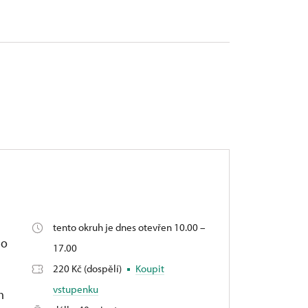
tento okruh je dnes otevřen 10.00 –
do
17.00
220 Kč (dospělí)
Koupit
vstupenku
m