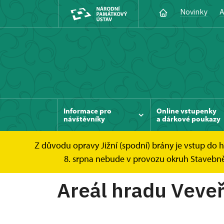
Novinky
A
Informace pro
Online vstupenky
návštěvníky
a dárkové poukazy
Z důvodu opravy Jižní (spodní) brány je vstup do
Hrad Veveří
Informace pro návštěvníky
8. srpna nebude v provozu okruh Stavebně h
Areál hradu Veveř