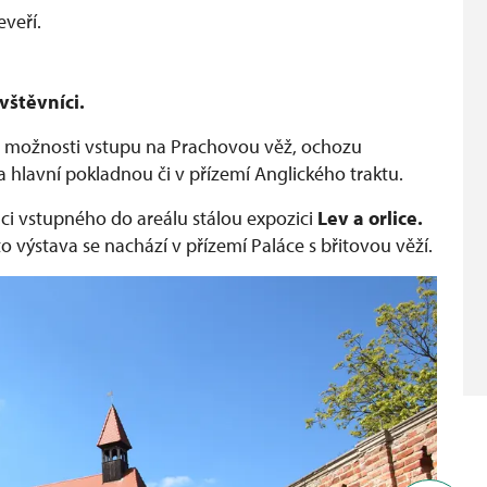
veří.
vštěvníci.
ě možnosti vstupu na Prachovou věž, ochozu
a hlavní pokladnou či v přízemí Anglického traktu.
i vstupného do areálu stálou expozici
Lev a orlice.
to výstava se nachází v přízemí Paláce s břitovou věží.