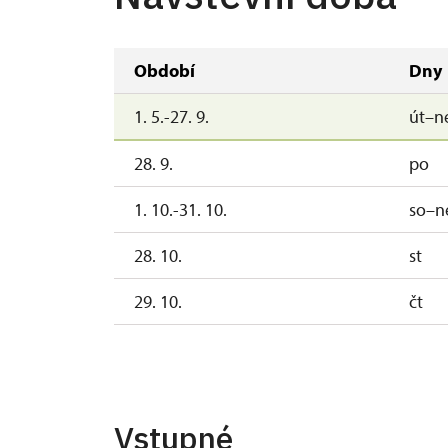
Období
Dny
1. 5.-27. 9.
út–n
28. 9.
po
1. 10.-31. 10.
so–n
28. 10.
st
29. 10.
čt
30. 10.
p
1. 11.
n
Vstupné
2. 11.-31. 12.