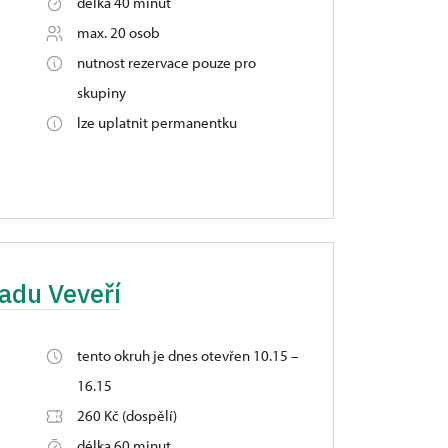
délka 40 minut
max. 20 osob
nutnost rezervace pouze pro
skupiny
lze uplatnit permanentku
radu Veveří
tento okruh je dnes otevřen 10.15 –
16.15
260 Kč (dospělí)
délka 60 minut