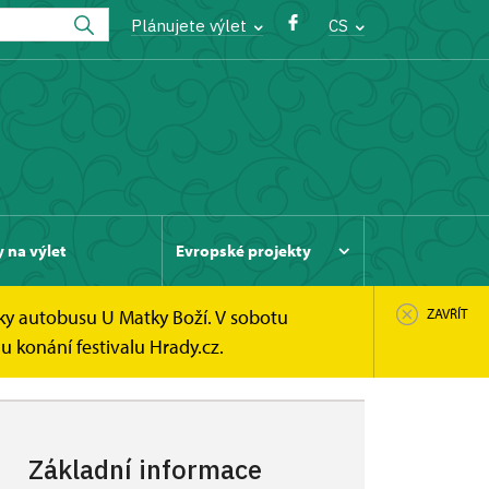
Plánujete výlet
CS
y na výlet
Evropské projekty
ky autobusu U Matky Boží. V sobotu
ZAVŘÍT
u konání festivalu Hrady.cz.
Základní informace