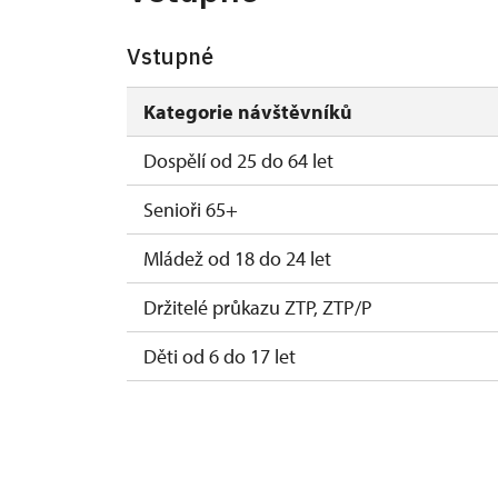
Vstupné
2027
Kategorie návštěvníků
1. 1.-31. 3.
Dospělí od 25 do 64 let
Senioři 65+
Mládež od 18 do 24 let
Držitelé průkazu ZTP, ZTP/P
Děti od 6 do 17 let
Děti do 5 let
Průvodce držitele průkazu ZTP/P