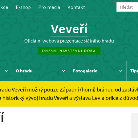
kce
E-shop
Pro média
Kontakt
Veveří
oficiální webová prezentace státního hradu
DNEŠNÍ NÁVŠTĚVNÍ DOBA
O hradu
Fotogalerie
Tip
 hradu Veveří možný pouze Západní (horní) bránou od zastáv
Prohlídkové okruhy
Areál hradu Veveří
istorický vývoj hradu Veveří a výstava Lev a orlice z důvod
í