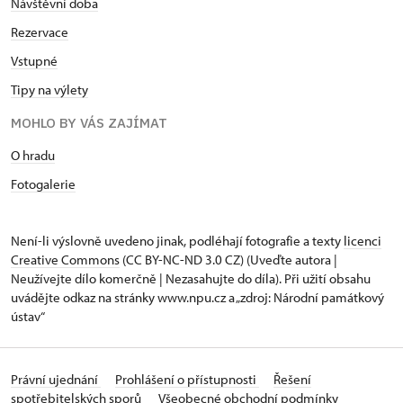
Návštěvní doba
Rezervace
Vstupné
Tipy na výlety
MOHLO BY VÁS ZAJÍMAT
O hradu
Fotogalerie
Není-li výslovně uvedeno jinak, podléhají fotografie a texty
licenci
Creative Commons
(CC BY-NC-ND 3.0 CZ) (Uveďte autora |
Neužívejte dílo komerčně | Nezasahujte do díla). Při užití obsahu
uvádějte odkaz na stránky www.npu.cz a „zdroj: Národní památkový
ústav“
Právní ujednání
Prohlášení o přístupnosti
Řešení
spotřebitelských sporů
Všeobecné obchodní podmínky